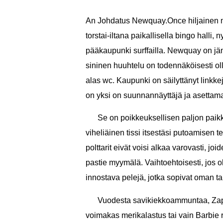
An Johdatus Newquay.Once hiljainen me
torstai-iltana paikallisella bingo hall
pääkaupunki surffailla. Newquay on jänni
sininen huuhtelu on todennäköisesti ol
alas wc. Kaupunki on säilyttänyt link
on yksi on suunnannäyttäjä ja asettama
Se on poikkeuksellisen paljon paikka
viheliäinen tissi itsestäsi putoamise
polttarit eivät voisi alkaa varovasti, jo
pastie myymälä. Vaihtoehtoisesti, jos ole
innostava pelejä, jotka sopivat oman 
Vuodesta savikiekkoammuntaa, Zap 
voimakas merikalastus tai vain Barbie ra