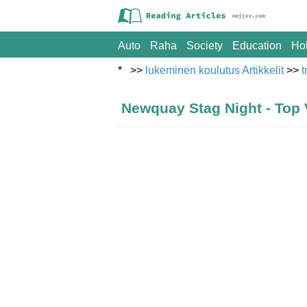
Auto
Raha
Society
Education
Ho
* >>
lukeminen koulutus Artikkelit
>>
t
Newquay Stag Night - Top 