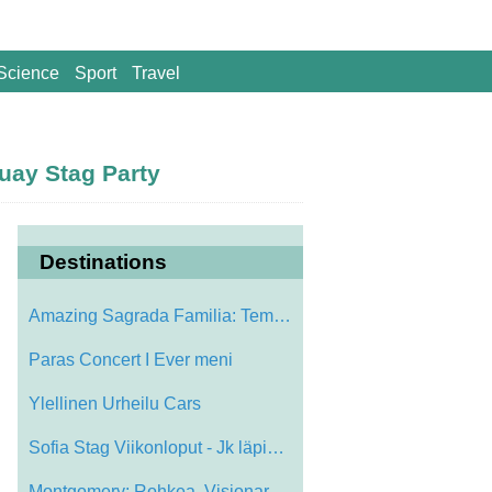
Science
Sport
Travel
uay Stag Party
Destinations
Amazing Sagrada Familia: Temple Antoni G…
Paras Concert I Ever meni
Ylellinen Urheilu Cars
Sofia Stag Viikonloput - Jk läpikotaisi…
Montgomery: Rohkea, Visionary ja Rebelli…