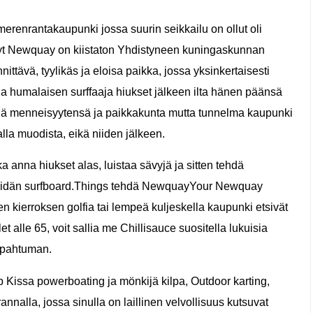
renrantakaupunki jossa suurin seikkailu on ollut oli
i, nyt Newquay on kiistaton Yhdistyneen kuningaskunnan
ttävä, tyylikäs ja eloisa paikka, jossa yksinkertaisesti
la humalaisen surffaaja hiukset jälkeen ilta hänen päänsä
kejä menneisyytensä ja paikkakunta mutta tunnelma kaupunki
lla muodista, eikä niiden jälkeen.
 anna hiukset alas, luistaa sävyjä ja sitten tehdä
n teidän surfboard.Things tehdä NewquayYour Newquay
iden kierroksen golfia tai lempeä kuljeskella kaupunki etsivät
t alle 65, voit sallia me Chillisauce suositella lukuisia
tapahtuman.
Kissa powerboating ja mönkijä kilpa, Outdoor karting,
nnalla, jossa sinulla on laillinen velvollisuus kutsuvat