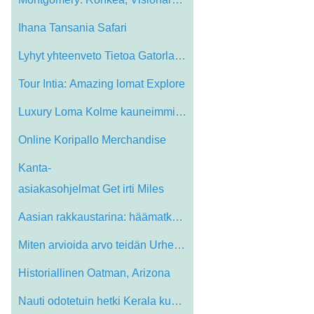
Ihana Tansania Safari
Lyhyt yhteenveto Tietoa Gatorland Liput …
Tour Intia: Amazing lomat Explore
Luxury Loma Kolme kauneimmista paikoista…
Online Koripallo Merchandise
Kanta-
asiakasohjelmat Get irti Miles
Aasian rakkaustarina: häämatkakohteena…
Miten arvioida arvo teidän Urheilu kerä…
Historiallinen Oatman, Arizona
Nauti odotetuin hetki Kerala kuherruskuu…