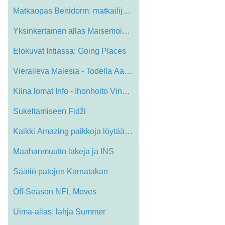
Matkaopas Benidorm: matkailijoille, jotk…
Yksinkertainen allas Maisemointi Ideas
Elokuvat Intiassa: Going Places
Vieraileva Malesia - Todella Aasia
Kiina lomat Info - Ihonhoito Vinkkejä L…
Sukeltamiseen Fidži
Kaikki Amazing paikkoja löytää Mene a…
Maahanmuutto lakeja ja INS
Säätiö patojen Karnatakan
Off-Season NFL Moves
Uima-allas: lahja Summer