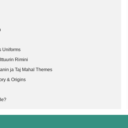
an
ts Uniforms
lttuurin Rimini
hanin ja Taj Mahal Themes
ory & Origins
lle?