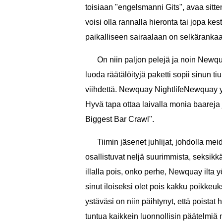
toisiaan "engelsmanni Gits", avaa sitte
voisi olla rannalla hieronta tai jopa kes
paikalliseen sairaalaan on selkärankaa 
On niin paljon pelejä ja noin Newqu
luoda räätälöityjä paketti sopii sinun ti
viihdettä. Newquay NightlifeNewquay y
Hyvä tapa ottaa laivalla monia baarej
Biggest Bar Crawl".
Tiimin jäsenet juhlijat, johdolla m
osallistuvat neljä suurimmista, seksikk
illalla pois, onko perhe, Newquay ilta
sinut iloiseksi olet pois kakku poikkeu
ystäväsi on niin päihtynyt, että poista
tuntua kaikkein luonnollisin päätelmiä