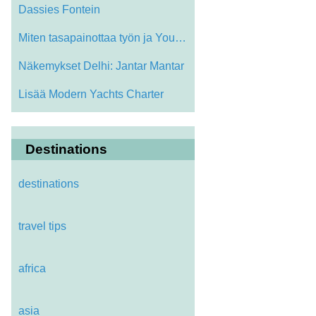
Dassies Fontein
Miten tasapainottaa työn ja Your Life W…
Näkemykset Delhi: Jantar Mantar
Lisää Modern Yachts Charter
Destinations
destinations
travel tips
africa
ingham
asia