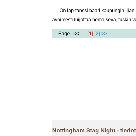
On lap-tanssi baari kaupungin liia
avoimesti tuijottaa hemaiseva, tuskin v
Page
<<
[1]
[2]
>>
Nottingham Stag Night - tiedo