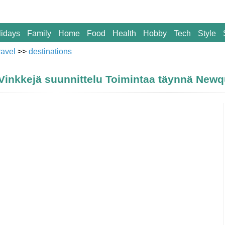
lidays
Family
Home
Food
Health
Hobby
Tech
Style
ravel
>>
destinations
Vinkkejä suunnittelu Toimintaa täynnä Newq