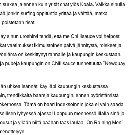
n surkea ja ennen kuin yrität chat ylös Koala. Vaikka sinulla
tää jonkin surfing oppituntia yrittää ja välttää, matka
poistetaan risat.
ay sinun uroshirvi tehdä, että me Chillisauce voi helposti
ukat vaatimukset ikimuistoinen päivä jännitystä, roiskeet ja
öelämä on keskittynyt rannalle ja kaupungin keskustaan.
a ja pubeja kaupungin on Chillisauce tunnettuutta "Newquay
eidän uhkea isännät, käy läpi kaupungin keskustassa
äin, trendikkäitä baareja kaupungin, ennen pyöristämistä
 yökerhossa. Tämä on baari indeksoinnin joka ei vain saada
ksellisen lyhyessä ajassa! Loppuun mennessä illalla sinä ja
t housut ja yllään niitä päähän taas laulaa "On Raining Men"
 menettelyyn.