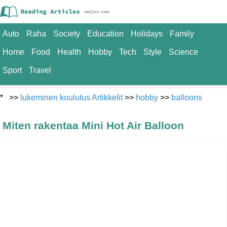
Auto
Raha
Society
Education
Holidays
Family
Home
Food
Health
Hobby
Tech
Style
Science
Sport
Travel
* >>
lukeminen koulutus Artikkelit
>>
hobby
>>
balloons
Miten rakentaa Mini Hot Air Balloon