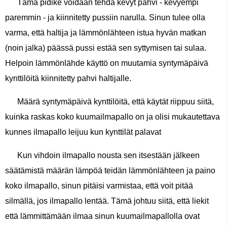
Tämä pidike voidaan tehdä kevyt pahvi - kevyempi
paremmin - ja kiinnitetty pussiin narulla. Sinun tulee olla
varma, että haltija ja lämmönlähteen istua hyvän matkan
(noin jalka) päässä pussi estää sen syttymisen tai sulaa.
Helpoin lämmönlähde käyttö on muutamia syntymäpäivä
kynttilöitä kiinnitetty pahvi haltijalle.
Määrä syntymäpäivä kynttilöitä, että käytät riippuu siitä,
kuinka raskas koko kuumailmapallo on ja olisi mukautettava
kunnes ilmapallo leijuu kun kynttilät palavat
Kun vihdoin ilmapallo nousta sen itsestään jälkeen
säätämistä määrän lämpöä teidän lämmönlähteen ja paino
koko ilmapallo, sinun pitäisi varmistaa, että voit pitää
silmällä, jos ilmapallo lentää. Tämä johtuu siitä, että liekit
että lämmittämään ilmaa sinun kuumailmapallolla ovat