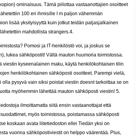
(kopion) ominaisuus. Tämä piilottaa vastaanottajien osoitteet
lähetettiin 100 eri ihmisille I m paljon vähemmän
ion lisää yksityisyyttä kuin jotkut teidän paljasjalkainen
lähetettiin mahdollista strangers.4.
oimistosta? Pomosi ja IT-henkilöstö voi, ja joskus se
en), lukea sähköpostit! Vältä mauton huumoria toimistossa.
ä viestin kyseenalainen maku, käytä henkilökohtaisen tilin
ojen henkilökohtainen sähköposti osoitteet. Parempi vielä,
 olla pysyvä vain siksi poistat viestin doesnt tarkoittaa se on
vuotta myöhemmin lähettää mauton sähköposti viestin! 5.
edostoja ilmoittamatta siitä ensin vastaanottajat että
tisuodattimet, myös toimistossa, poistamassa sähköposti
 itse koskaan avata liitetiedoston ellei Tiedän yksi on
sta vuonna sähköpostiviestit on helppo väärentää. Plus,