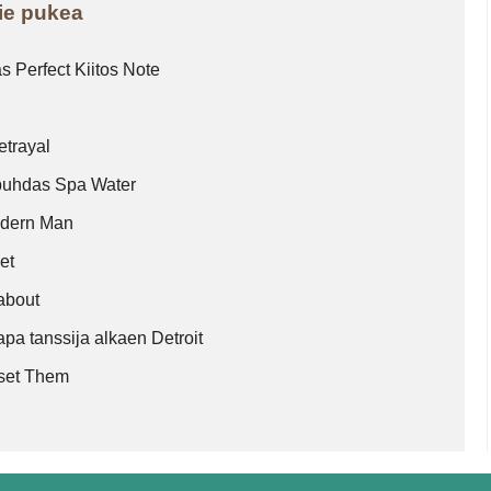
Tie pukea
s Perfect Kiitos Note
etrayal
puhdas Spa Water
odern Man
set
about
pa tanssija alkaen Detroit
tset Them