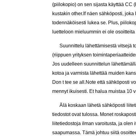
(piilokopio) on sen sijasta käyttää CC 
kustakin other.If näen sähköposti, joka 
todennäköisesti lukea se. Plus, piilokop
luetteloon mieluummin ei ole osoitteita 
Suunnittelu lähettämisestä vitsejä t
(riippuen yrityksen toimintaperiaatteid
Jos uudelleen suunnittelun lähettämäll
kotoa ja varmista lähettää muiden kans
Don t tee se all.Note että sähköposti voi
mennyt ikuisesti. Et halua muistaa 10 
Älä koskaan lähetä sähköposti liiteti
tiedostot ovat tulossa. Monet roskapos
liitetiedostoja ilman varoitusta, ja olen
saapumassa. Tämä johtuu siitä osoittee