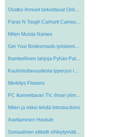
Ovatko ihmiset tarkoittavat Online vain …
Paras N Tough Carhartt Camouflage WorkCa…
Miten Muista Names
Get Your Bridesmaids työskentely: Osta …
Ihanteellinen lahjoja Pyhän Patrickin p…
Kauhistuttavuudesta typeryys ignorant
Merkitys Flowers
PC /kannettavan TV, ilman ylimääräisi…
Miten ja miksi tehdä Introductions
Asettaminen Hookah
Sosiaalinen etiketti vihkiytymättömill…