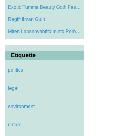
Exotic Tumma Beauty Goth Fashion
Regift Ilman Guilt
Miten Lapsenvahtitoiminto Perhe Members
Etiquette
politics
legal
environment
nature