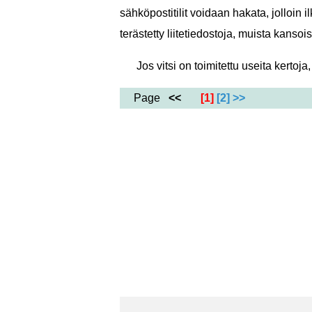
sähköpostitilit voidaan hakata, jolloin 
terästetty liitetiedostoja, muista kanso
Jos vitsi on toimitettu useita kertoj
Page
<<
[1]
[2]
>>