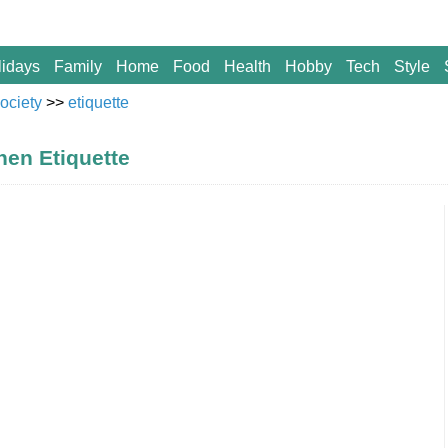
lidays
Family
Home
Food
Health
Hobby
Tech
Style
ociety
>>
etiquette
en Etiquette