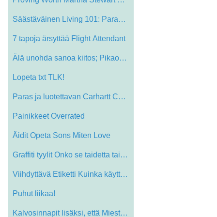
Säästäväinen Living 101: Paranna ost…
7 tapoja ärsyttää Flight Attendant
Älä unohda sanoa kiitos; Pikaopas Perf…
Lopeta txt TLK!
Paras ja luotettavan Carhartt Camouflage…
Painikkeet Overrated
Äidit Opeta Sons Miten Love
Graffiti tyylit Onko se taidetta tai ilk…
Viihdyttävä Etiketti Kuinka käyttää…
Puhut liikaa!
Kalvosinnapit lisäksi, että Miesten mu…