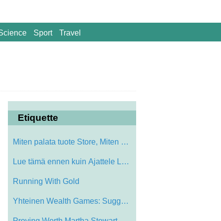
Science
Sport
Travel
Etiquette
Miten palata tuote Store, Miten puhua St…
Lue tämä ennen kuin Ajattele Lahjakort…
Running With Gold
Yhteinen Wealth Games: Suggestions
Proving Worth Martha Stewart aikana näi…