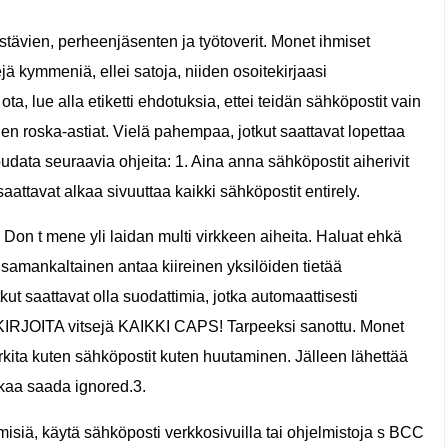
ystävien, perheenjäsenten ja työtoverit. Monet ihmiset
ejä kymmeniä, ellei satoja, niiden osoitekirjaasi
ota, lue alla etiketti ehdotuksia, ettei teidän sähköpostit vain
nen roska-astiat. Vielä pahempaa, jotkut saattavat lopettaa
udata seuraavia ohjeita: 1. Aina anna sähköpostit aiherivit
saattavat alkaa sivuuttaa kaikki sähköpostit entirely.
on t mene yli laidan multi virkkeen aiheita. Haluat ehkä
ai samankaltainen antaa kiireinen yksilöiden tietää
tkut saattavat olla suodattimia, jotka automaattisesti
Ä KIRJOITA vitsejä KAIKKI CAPS! Tarpeeksi sanottu. Monet
rkita kuten sähköpostit kuten huutaminen. Jälleen lähettää
alkaa saada ignored.3.
misiä, käytä sähköposti verkkosivuilla tai ohjelmistoja s BCC