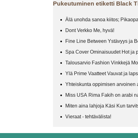
Pukeutuminen etiketti Black 
Älä unohda sanoa kiitos; Pikaopa
Dont Verkko Me, hyvä!
Fine Line Between Ystävyys ja B
Spa Cover Ominaisuudet Hot ja 
Talousarvio Fashion Vinkkejä M
Ylä Prime Vaatteet Vauvat ja lap
Yhteiskunta oppimisen arvoinen 
Miss USA Rima Fakih on arabi na
Miten aina lahjoja Käsi Kun tarvi
Vieraat - tehtävälista!