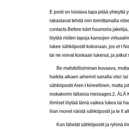
E posti on loistava tapa pitää yhteyttä 
rakastavat tehdä niin toimittamalla vits
contacts.Before tulet huumoria jakelija, 
löytää niiden tapoja kansojen virtuaali
lukee sähköpostit kokonaan, jos et t No
tai ne voivat koskaan lukenut, ja jotkut 
Be mahdollisimman kuvaava, mutta D
harkita alkaen aiherivit sanalla vitsi: t
sähköpostit Aren t kiireellinen, mutta jo
roskakoriin tällaisia ​​messages.2. ÄL
ihmiset löytää tämä vaikea lukea tai ha
liian monet näistä sähköpostit ja te ll 
Kun lähetät sähköpostit ja ryhmä ih