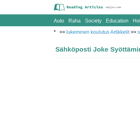
Auto
Raha
Society
Education
Ho
* >>
lukeminen koulutus Artikkelit
>>
s
Sähköposti Joke Syöttämin