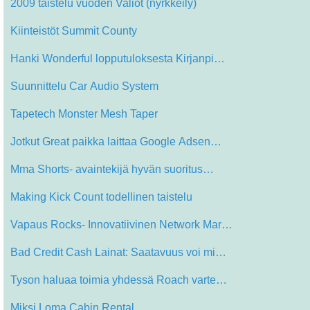
2009 taistelu vuoden Valiot (nyrkkeily)
Kiinteistöt Summit County
Hanki Wonderful lopputuloksesta Kirjanpi…
Suunnittelu Car Audio System
Tapetech Monster Mesh Taper
Jotkut Great paikka laittaa Google Adsen…
Mma Shorts- avaintekijä hyvän suoritus…
Making Kick Count todellinen taistelu
Vapaus Rocks- Innovatiivinen Network Mar…
Bad Credit Cash Lainat: Saatavuus voi mi…
Tyson haluaa toimia yhdessä Roach varte…
Miksi Loma Cabin Rental