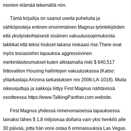
monien elämää tekemällä niin.
Tämä kirjailija on saanut useita puheluita ja
sähköposteja entinen ensimmäinen Magnus työntekijöiden
että yksityiskohtaisesti sisäinen vakuutussopimuksista
taktiikat että tekisi hiukset takana niskaasi rise.There ovat
myös tosiasioihin tapauksia aggressiivinen
merkintäsitoumukset kuten altistamalla riski $ 640,517
liittovaltion Housing hallintojen vakuutuskassa (Katso:
ylitarkastaja Arizona tarkastuksen nro 2006-LA-1018). Muita
oikeusjuttuja ja sakkoja liittyy First Magnus nähtävissä
osoitteessa https://www.TalkingPanther.com website.
First Magnus yhdessä nimenomaisessa tapauksessa
lainaksi lähes $ 1,8 miljoonaa dollaria vain yksi henkilö alle
30 päivää, jotta hän voisi ostaa 6 ominaisuuksia Las Vegas.