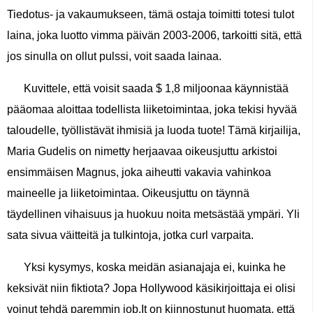
Tiedotus- ja vakaumukseen, tämä ostaja toimitti totesi tulot
laina, joka luotto vimma päivän 2003-2006, tarkoitti sitä, että
jos sinulla on ollut pulssi, voit saada lainaa.
Kuvittele, että voisit saada $ 1,8 miljoonaa käynnistää
pääomaa aloittaa todellista liiketoimintaa, joka tekisi hyvää
taloudelle, työllistävät ihmisiä ja luoda tuote! Tämä kirjailija,
Maria Gudelis on nimetty herjaavaa oikeusjuttu arkistoi
ensimmäisen Magnus, joka aiheutti vakavia vahinkoa
maineelle ja liiketoimintaa. Oikeusjuttu on täynnä
täydellinen vihaisuus ja huokuu noita metsästää ympäri. Yli
sata sivua väitteitä ja tulkintoja, jotka curl varpaita.
Yksi kysymys, koska meidän asianajaja ei, kuinka he
keksivät niin fiktiota? Jopa Hollywood käsikirjoittaja ei olisi
voinut tehdä paremmin job.It on kiinnostunut huomata, että