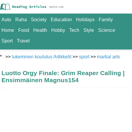
Auto
Raha
Society
Education
Holidays
Family
Home
Food
Health
Hobby
Tech
Style
Science
Sport
Travel
* >>
lukeminen koulutus Artikkelit
>>
sport
>>
martial arts
Luotto Orgy Finale: Grim Reaper Calling |
Ensimmäinen Magnus154