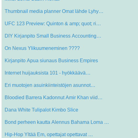
Thumbnail media planner Omat lähde Lyhy…
UFC 123 Preview: Quinton & amp; quot; ri…
DIY Kirjanpito Small Business Accounting…
On Nexus Ylikuumeneminen ????
Kirjanpito Apua siunaus Business Empires
Internet huijauksista 101 - hyökkäävä…
Eri muotojen asuinkiinteistöjen asunnot…
Bloodied Barrera Kadonnut Amir Khan viid…
Dana White Tulipalot Kimbo Slice
Bond perheen kautta Alennus Bahama Loma …
Hip-Hop Yltää Em, opettajat opettavat …