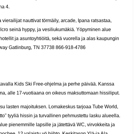
na 4.
ierailijat nauttivat törmäily, arcade, Ipana ratsastaa,
elcro seinä hyppy, ja vesiliukumäkiä. Yöpyminen alue
tellit ja asuntoyhtiöitä, sekä vuorella ja alas kaupungin
kway Gatlinburg, TN 37738 866-918-4786
 tavalla Kids Ski Free-ohjelma ja perhe päivää. Kanssa
a, alle 17-vuotiaana on oikeus maksuttomaan hissiliput.
aksu lasten majoituksen. Lomakeskus tarjoaa Tube World,
to" tyyliä hissin ja turvallinen pehmustettu lasku alueella.
ue pienemmille lapsille ja jätettävä WC, virvokkeita ja
oochee, 12 valaistu yö hiihto. Keskitason Ylä-ja Ala