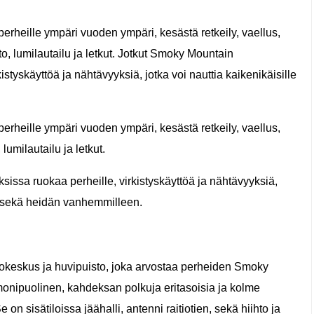
perheille ympäri vuoden ympäri, kesästä retkeily, vaellus,
hto, lumilautailu ja letkut. Jotkut Smoky Mountain
istyskäyttöä ja nähtävyyksiä, jotka voi nauttia kaikenikäisille
perheille ympäri vuoden ympäri, kesästä retkeily, vaellus,
 lumilautailu ja letkut.
issa ruokaa perheille, virkistyskäyttöä ja nähtävyyksiä,
lle sekä heidän vanhemmilleen.
tokeskus ja huvipuisto, joka arvostaa perheiden Smoky
monipuolinen, kahdeksan polkuja eritasoisia ja kolme
 Se on sisätiloissa jäähalli, antenni raitiotien, sekä hiihto ja