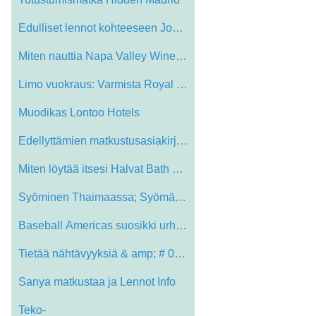
Edulliset lennot kohteeseen Johannesburg…
Miten nauttia Napa Valley Wine Tour
Limo vuokraus: Varmista Royal Travel
Muodikas Lontoo Hotels
Edellyttämien matkustusasiakirjojen You…
Miten löytää itsesi Halvat Bath Hotel…
Syöminen Thaimaassa; Syömäpuikot, lus…
Baseball Americas suosikki urheilu
Tietää nähtävyyksiä & amp; # 039; t…
Sanya matkustaa ja Lennot Info
Teko-