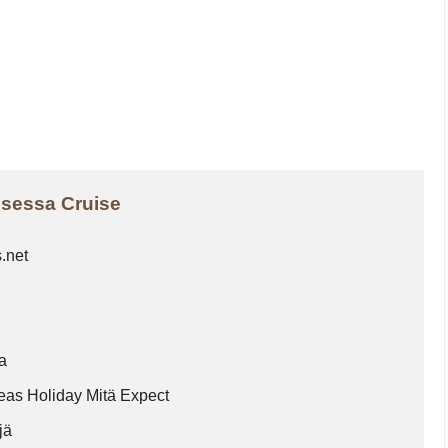
insessa Cruise
s.net
sa
eas Holiday Mitä Expect
ijä