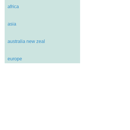
africa
asia
australia new zeal
europe