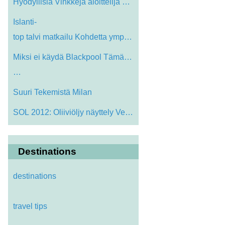
Hyödyllisiä Vinkkejä aloittelija Golf…
Islanti-
top talvi matkailu Kohdetta ympä…
Miksi ei käydä Blackpool Tämä vuosi,
…
Suuri Tekemistä Milan
SOL 2012: Oliiviöljy näyttely Veronass…
Destinations
destinations
travel tips