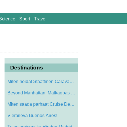
Science
Sport
Travel
Destinations
Miten hoidat Staattinen Caravan aikana o…
Beyond Manhattan: Matkaopas Hudson Valle…
Miten saada parhaat Cruise Deal unelma V…
Vieraileva Buenos Aires!
Tutustumismatka Hidden Madrid