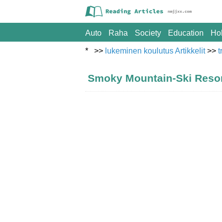
Auto
Raha
Society
Education
Ho
* >>
lukeminen koulutus Artikkelit
>>
t
Smoky Mountain-Ski Resor