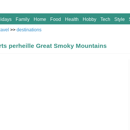
lidays
Family
Home
Food
Health
Hobby
Tech
Style
ravel
>>
destinations
ts perheille Great Smoky Mountains