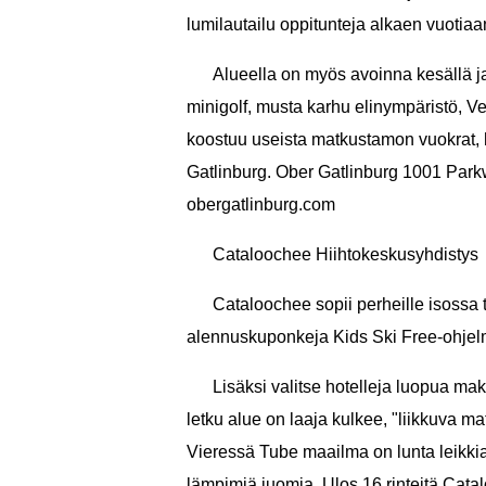
lumilautailu oppitunteja alkaen vuotiaa
Alueella on myös avoinna kesällä ja v
minigolf, musta karhu elinympäristö, V
koostuu useista matkustamon vuokrat, ho
Gatlinburg. Ober Gatlinburg 1001 Par
obergatlinburg.com
Cataloochee Hiihtokeskusyhdistys
Cataloochee sopii perheille isossa
alennuskuponkeja Kids Ski Free-ohjelm
Lisäksi valitse hotelleja luopua m
letku alue on laaja kulkee, "liikkuva mat
Vieressä Tube maailma on lunta leikkial
lämpimiä juomia. Ulos 16 rinteitä Catal