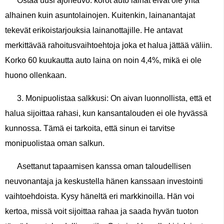
Ostaa uusi ajoneuvo: korot auto lainat eivät ole yhtä
alhainen kuin asuntolainojen. Kuitenkin, lainanantajat
tekevät erikoistarjouksia lainanottajille. He antavat
merkittävää rahoitusvaihtoehtoja joka et halua jättää väliin.
Korko 60 kuukautta auto laina on noin 4,4%, mikä ei ole
huono ollenkaan.
3. Monipuolistaa salkkusi: On aivan luonnollista, että et
halua sijoittaa rahasi, kun kansantalouden ei ole hyvässä
kunnossa. Tämä ei tarkoita, että sinun ei tarvitse
monipuolistaa oman salkun.
Asettanut tapaamisen kanssa oman taloudellisen
neuvonantaja ja keskustella hänen kanssaan investointi
vaihtoehdoista. Kysy häneltä eri markkinoilla. Hän voi
kertoa, missä voit sijoittaa rahaa ja saada hyvän tuoton