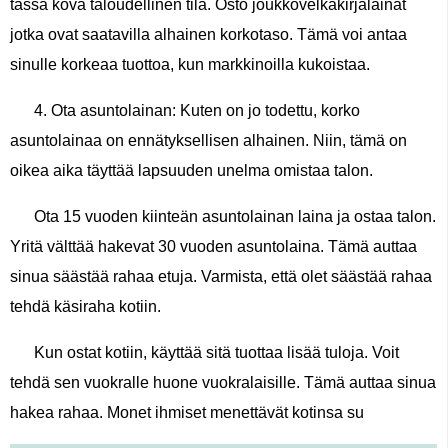
tässä kova taloudellinen tila. Osto joukkovelkakirjalainat
jotka ovat saatavilla alhainen korkotaso. Tämä voi antaa
sinulle korkeaa tuottoa, kun markkinoilla kukoistaa.
4. Ota asuntolainan: Kuten on jo todettu, korko
asuntolainaa on ennätyksellisen alhainen. Niin, tämä on
oikea aika täyttää lapsuuden unelma omistaa talon.
Ota 15 vuoden kiinteän asuntolainan laina ja ostaa talon.
Yritä välttää hakevat 30 vuoden asuntolaina. Tämä auttaa
sinua säästää rahaa etuja. Varmista, että olet säästää rahaa
tehdä käsiraha kotiin.
Kun ostat kotiin, käyttää sitä tuottaa lisää tuloja. Voit
tehdä sen vuokralle huone vuokralaisille. Tämä auttaa sinua
hakea rahaa. Monet ihmiset menettävät kotinsa su