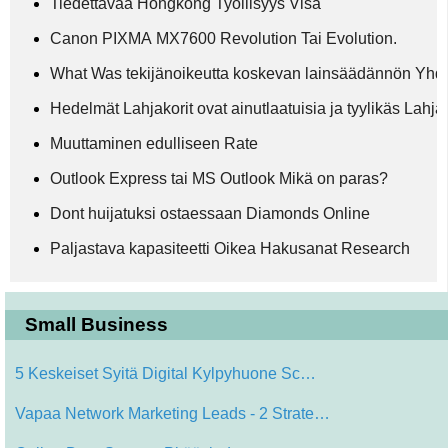
Tiedettävää Hongkong Työllisyys Visa
Canon PIXMA MX7600 Revolution Tai Evolution.
What Was tekijänoikeutta koskevan lainsäädännön Yhd
Hedelmät Lahjakorit ovat ainutlaatuisia ja tyylikäs Lahj
Muuttaminen edulliseen Rate
Outlook Express tai MS Outlook Mikä on paras?
Dont huijatuksi ostaessaan Diamonds Online
Paljastava kapasiteetti Oikea Hakusanat Research
Small Business
5 Keskeiset Syitä Digital Kylpyhuone Sc…
Vapaa Network Marketing Leads - 2 Strate…