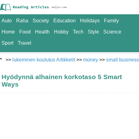
Auto
Raha
Society
Education
Holidays
Family
Home
Food
Health
Hobby
Tech
Style
Science
Sport
Travel
* >>
lukeminen koulutus Artikkelit
>>
money
>>
small business
Hyödynnä alhainen korkotaso 5 Smart
Ways