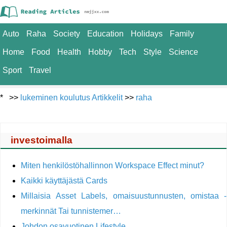
Auto
Raha
Society
Education
Holidays
Family
Home
Food
Health
Hobby
Tech
Style
Science
Sport
Travel
* >>
lukeminen koulutus Artikkelit
>>
raha
investoimalla
Miten henkilöstöhallinnon Workspace Effect minut?
Kaikki käyttäjästä Cards
Millaisia ​​Asset Labels, omaisuustunnusten, omistaa -
merkinnät Tai tunnistemer…
Johdon osavuotinen Lifestyle