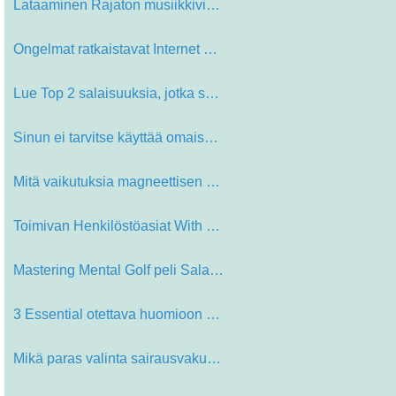
Lataaminen Rajaton musiikkivideoita…
Ongelmat ratkaistavat Internet Hyö…
Lue Top 2 salaisuuksia, jotka säil…
Sinun ei tarvitse käyttää omaisu…
Mitä vaikutuksia magneettisen Joht…
Toimivan Henkilöstöasiat With Con…
Mastering Mental Golf peli Salainen…
3 Essential otettava huomioon ostam…
Mikä paras valinta sairausvakuutus…