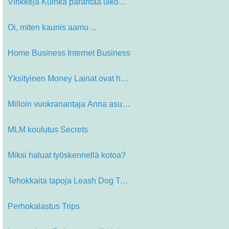
Vinkkejä Kuinka parantaa ulkonäkö…
Oi, miten kaunis aamu ...
Home Business Internet Business
Yksityinen Money Lainat ovat hyödy…
Milloin vuokranantaja Anna asuntosi…
MLM koulutus Secrets
Miksi haluat työskennellä kotoa?
Tehokkaita tapoja Leash Dog Trainin…
Perhokalastus Trips