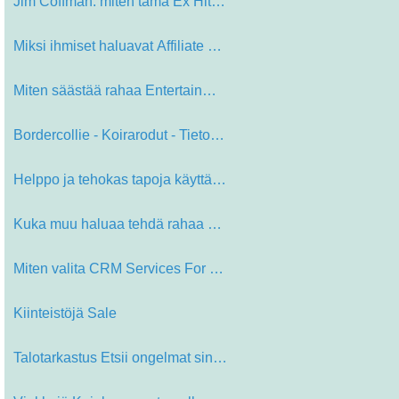
Jim Coffman: miten tämä Ex Hitsaa…
Miksi ihmiset haluavat Affiliate ma…
Miten säästää rahaa Entertainme…
Bordercollie - Koirarodut - Tietoa …
Helppo ja tehokas tapoja käyttää…
Kuka muu haluaa tehdä rahaa Adsens…
Miten valita CRM Services For Your …
Kiinteistöjä Sale
Talotarkastus Etsii ongelmat sinun …