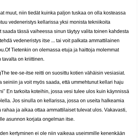
t muut, niin tiedät kuinka paljon tuskaa on olla kosteassa
tuu vedeneristys kellarissa yksi monista tekniikoita
it saada tässä vaiheessa sinun täytyy valita toinen kahdesta
ehdä vedeneristys itse ... tai voit palkata ammattilainen
you.Of Tietenkin on olemassa etuja ja haittoja molemmat
tavalta on kriittinen.
e tee-se-itse reitti on suosittu kotien vähäisin vesiasiat.
a seiniin ja voit myös saada, että ummehtunut kellari haju
i" En tarkoita koteihin, jossa vesi tulee ulos kuin käynnissä
lla. Jos sinulla on kellarissa, jossa on useita halkeamia
stää rahaa ja aikaa ottaa ammattilaiset tulevat ulos. Vakavasti,
le asunnon korjata ongelman itse.
euden kertyminen ei ole niin vaikeaa useimmille kenenkään