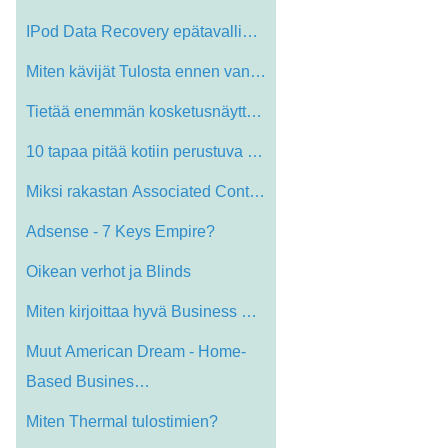
IPod Data Recovery epätavallinen Circum…
Miten kävijät Tulosta ennen vanhaan Ai…
Tietää enemmän kosketusnäyttö Kiosk…
10 tapaa pitää kotiin perustuva liiket…
Miksi rakastan Associated Content ja EHo…
Adsense - 7 Keys Empire?
Oikean verhot ja Blinds
Miten kirjoittaa hyvä Business Plan
Muut American Dream - Home-
Based Busines…
Miten Thermal tulostimien?