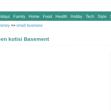
lidays
Family
Home
Food
Health
Hobby
Tech
Style
money
>>
small business
een kotisi Basement