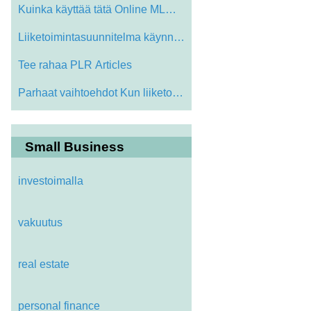
Kuinka käyttää tätä Online MLM koul…
Liiketoimintasuunnitelma käynnistämine…
Tee rahaa PLR Articles
Parhaat vaihtoehdot Kun liiketoiminta on…
Small Business
investoimalla
vakuutus
real estate
personal finance