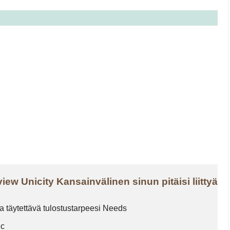
ew Unicity Kansainvälinen sinun pitäisi liittyä?
ja täytettävä tulostustarpeesi Needs
ic