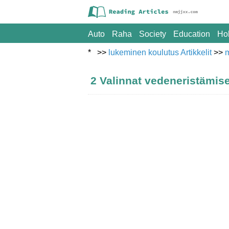
Auto
Raha
Society
Education
Ho
* >>
lukeminen koulutus Artikkelit
>>
2 Valinnat vedeneristämis