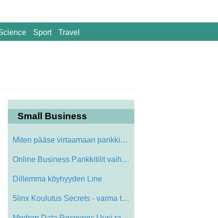
Science
Sport
Travel
Small Business
Miten pääse virtaamaan pankkitilisi kä…
Online Business Pankkitilit vaihtaa Way …
Dillemma köyhyyden Line
5linx Koulutus Secrets - varma tapa hypä…
Modern Data Recovery: Uusi ratkaisu vanh…