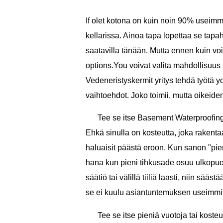
If olet kotona on kuin noin 90% useimma
kellarissa. Ainoa tapa lopettaa se tapah
saatavilla tänään. Mutta ennen kuin vo
options.You voivat valita mahdollisuus t
Vedeneristyskermit yritys tehdä työtä 
vaihtoehdot. Joko toimii, mutta oikeiden 
Tee se itse Basement WaterproofingTh
Ehkä sinulla on kosteutta, joka rakenta
haluaisit päästä eroon. Kun sanon "pien
hana kun pieni tihkusade osuu ulkopuole
säätiö tai välillä tiiliä laasti, niin sää
se ei kuulu asiantuntemuksen useimmil
Tee se itse pieniä vuotoja tai kost