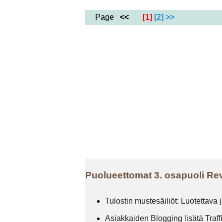
Page
<<
[1]
[2]
>>
Puolueettomat 3. osapuoli Revi
Tulostin mustesäiliöt: Luotettava 
Asiakkaiden Blogging lisätä Traff