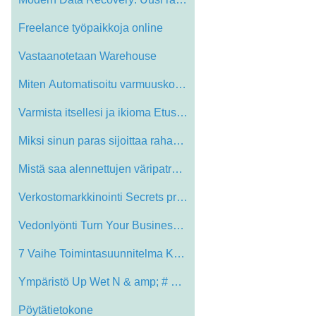
Freelance työpaikkoja online
Vastaanotetaan Warehouse
Miten Automatisoitu varmuuskopiointi pal…
Varmista itsellesi ja ikioma Etusivu kä…
Miksi sinun paras sijoittaa rahastoihin …
Mistä saa alennettujen väripatruunat V…
Verkostomarkkinointi Secrets prepaid oik…
Vedonlyönti Turn Your Business Jopa Ele…
7 Vaihe Toimintasuunnitelma Kehittää S…
Ympäristö Up Wet N & amp; # 039; Innoi…
Pöytätietokone