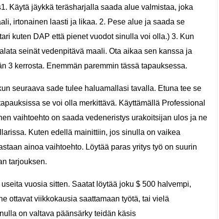
ps1. Käytä jäykkä teräsharjalla saada alue valmistaa, joka
i, irtonainen laasti ja likaa. 2. Pese alue ja saada se
ari kuten DAP että pienet vuodot sinulla voi olla.) 3. Kun
alata seinät vedenpitävä maali. Ota aikaa sen kanssa ja
tään 3 kerrosta. Enemmän paremmin tässä tapauksessa.
ä, kun seuraava sade tulee haluamallasi tavalla. Etuna tee se
n tapauksissa se voi olla merkittävä. Käyttämällä Professional
oinen vaihtoehto on saada vedeneristys urakoitsijan ulos ja ne
arissa. Kuten edellä mainittiin, jos sinulla on vaikea
astaan ​​ainoa vaihtoehto. Löytää paras yritys työ on suurin
an tarjouksen.
useita vuosia sitten. Saatat löytää joku $ 500 halvempi,
he ottavat viikkokausia saattamaan työtä, tai vielä
inulla on valtava päänsärky teidän käsis