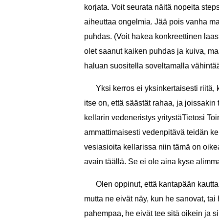
korjata. Voit seurata näitä nopeita ste
aiheuttaa ongelmia. Jää pois vanha maal
puhdas. (Voit hakea konkreettinen laast
olet saanut kaiken puhdas ja kuiva, ma
haluan suositella soveltamalla vähin
Yksi kerros ei yksinkertaisesti riit
itse on, että säästät rahaa, ja joissaki
kellarin vedeneristys yritystäTietosi T
ammattimaisesti vedenpitävä teidän kell
vesiasioita kellarissa niin tämä on oike
avain täällä. Se ei ole aina kyse alimm
Olen oppinut, että kantapään kautta 
mutta ne eivät näy, kun he sanovat, tai 
pahempaa, he eivät tee sitä oikein ja s