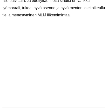
itse päivittäin. Ja edellyttäen, että sinulla on vankka
työmoraali, tukea, hyvä asenne ja hyvä mentori, olet oikealla
tiellä menestyminen MLM liiketoimintaa.