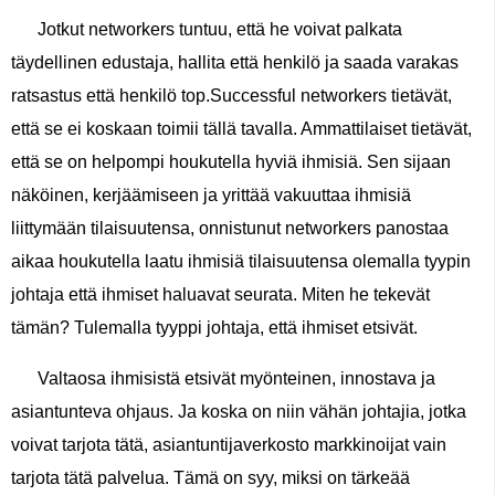
Jotkut networkers tuntuu, että he voivat palkata
täydellinen edustaja, hallita että henkilö ja saada varakas
ratsastus että henkilö top.Successful networkers tietävät,
että se ei koskaan toimii tällä tavalla. Ammattilaiset tietävät,
että se on helpompi houkutella hyviä ihmisiä. Sen sijaan
näköinen, kerjäämiseen ja yrittää vakuuttaa ihmisiä
liittymään tilaisuutensa, onnistunut networkers panostaa
aikaa houkutella laatu ihmisiä tilaisuutensa olemalla tyypin
johtaja että ihmiset haluavat seurata. Miten he tekevät
tämän? Tulemalla tyyppi johtaja, että ihmiset etsivät.
Valtaosa ihmisistä etsivät myönteinen, innostava ja
asiantunteva ohjaus. Ja koska on niin vähän johtajia, jotka
voivat tarjota tätä, asiantuntijaverkosto markkinoijat vain
tarjota tätä palvelua. Tämä on syy, miksi on tärkeää