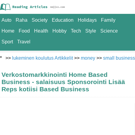
Auto
Raha
Society
Education
Holidays
Family
Home
Food
Health
Hobby
Tech
Style
Science
Sport
Travel
* >>
lukeminen koulutus Artikkelit
>>
money
>>
small business
Verkostomarkkinointi Home Based
Business - salaisuus Sponsorointi Lisää
Reps kotiisi Based Business