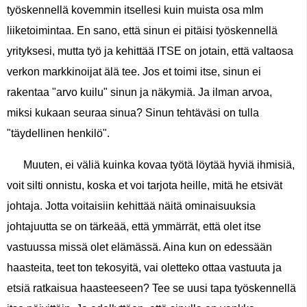
työskennellä kovemmin itsellesi kuin muista osa mlm
liiketoimintaa. En sano, että sinun ei pitäisi työskennellä
yrityksesi, mutta työ ja kehittää ITSE on jotain, että valtaosa
verkon markkinoijat älä tee. Jos et toimi itse, sinun ei
rakentaa "arvo kuilu" sinun ja näkymiä. Ja ilman arvoa,
miksi kukaan seuraa sinua? Sinun tehtäväsi on tulla
"täydellinen henkilö".
Muuten, ei väliä kuinka kovaa työtä löytää hyviä ihmisiä,
voit silti onnistu, koska et voi tarjota heille, mitä he etsivät
johtaja. Jotta voitaisiin kehittää näitä ominaisuuksia
johtajuutta se on tärkeää, että ymmärrät, että olet itse
vastuussa missä olet elämässä. Aina kun on edessään
haasteita, teet ton tekosyitä, vai oletteko ottaa vastuuta ja
etsiä ratkaisua haasteeseen? Tee se uusi tapa työskennellä