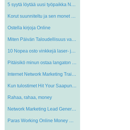
5 syytä löytää uusi työpaikka New Y…
Korut suunniteltu ja sen monet kasvot
Ostella kirjoja Online
Miten Päivän Taloudellisuus vaikuttava…
10 Nopea osto vinkkejä laser- ja Inkjet…
Pitäisikö minun ostaa langaton näppä…
Internet Network Marketing Training
Kun tulostimet Hit Your Saapuneet: Funny…
Rahaa, rahaa, money
Network Marketing Lead Generation Bluepr…
Paras Working Online Money Making Secret…