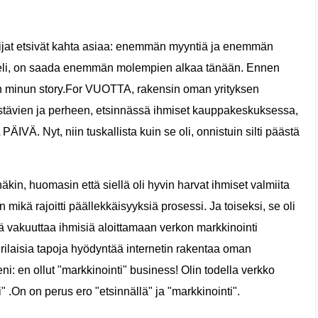
noijat etsivät kahta asiaa: enemmän myyntiä ja enemmän
kkeli, on saada enemmän molempien alkaa tänään. Ennen
n minun story.For VUOTTA, rakensin oman yrityksen
ystävien ja perheen, etsinnässä ihmiset kauppakeskuksessa,
ÄIVÄ. Nyt, niin tuskallista kuin se oli, onnistuin silti päästä
kin, huomasin että siellä oli hyvin harvat ihmiset valmiita
kä rajoitti päällekkäisyyksiä prosessi. Ja toiseksi, se oli
tää vakuuttaa ihmisiä aloittamaan verkon markkinointi
ilaisia ​​tapoja hyödyntää internetin rakentaa oman
eni: en ollut "markkinointi" business! Olin todella verkko
i" .On on perus ero "etsinnällä" ja "markkinointi".