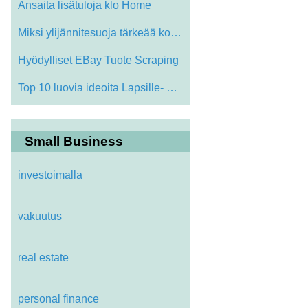
Ansaita lisätuloja klo Home
Miksi ylijännitesuoja tärkeää koti E…
Hyödylliset EBay Tuote Scraping
Top 10 luovia ideoita Lapsille- Laita va…
Small Business
investoimalla
vakuutus
real estate
personal finance
 Breaking Up