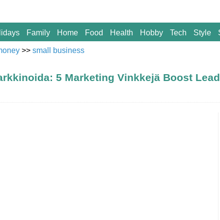
lidays
Family
Home
Food
Health
Hobby
Tech
Style
money
>>
small business
markkinoida: 5 Marketing Vinkkejä Boost Lea