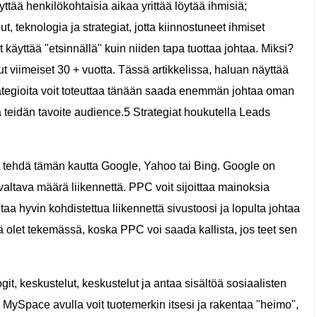
tää henkilökohtaisia ​​aikaa yrittää löytää ihmisiä;
t, teknologia ja strategiat, jotta kiinnostuneet ihmiset
t käyttää "etsinnällä" kuin niiden tapa tuottaa johtaa. Miksi?
t viimeiset 30 + vuotta. Tässä artikkelissa, haluan näyttää
trategioita voit toteuttaa tänään saada enemmän johtaa oman
ä teidän tavoite audience.5 Strategiat houkutella Leads
 tehdä tämän kautta Google, Yahoo tai Bing. Google on
 valtava määrä liikennettä. PPC voit sijoittaa mainoksia
taa hyvin kohdistettua liikennettä sivustoosi ja lopulta johtaa
itä olet tekemässä, koska PPC voi saada kallista, jos teet sen
git, keskustelut, keskustelut ja antaa sisältöä sosiaalisten
 MySpace avulla voit tuotemerkin itsesi ja rakentaa "heimo",