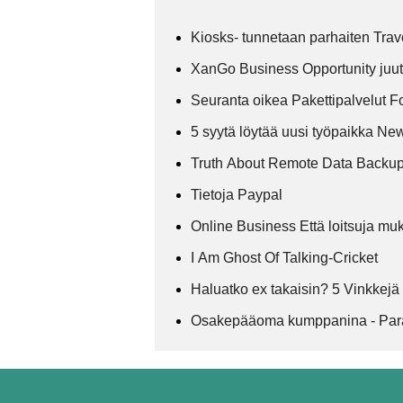
Kiosks- tunnetaan parhaiten Trav
XanGo Business Opportunity juut
Seuranta oikea Pakettipalvelut F
5 syytä löytää uusi työpaikka Ne
Truth About Remote Data Backup 
Tietoja Paypal
Online Business Että loitsuja muk
I Am Ghost Of Talking-Cricket
Haluatko ex takaisin? 5 Vinkkejä
Osakepääoma kumppanina - Para