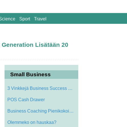
Science
Sport
Travel
d Generation Lisätään 20
Small Business
3 Vinkkejä Business Success Against All…
POS Cash Drawer
Business Coaching Pienikokoisten Busines…
Olemmeko on hauskaa?