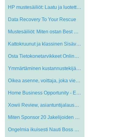
HP mustesäiliöt: Laatu ja luotettavuus…
Data Recovery To Your Rescue
Mustesäiliöt: Miten ostan Best Value T…
Kattokruunut ja klassinen Sisävalaistus…
Osta Tietokonetarvikkeet Online India
Ymmärtäminen kustannustekijät Pieni B…
Oikea asenne, voittaja, joka vie IT All
Home Business Opportunity - Edut ja Best…
Xowii Review, asiantuntijalausunnon Mite…
Miten Sponsor 20 Jakelijoiden kuukausitt…
Ongelmia ikuisesti Nauti Boss valtion He…