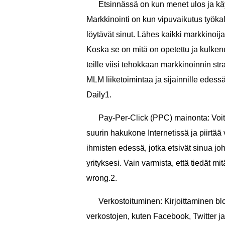
Etsinnässä on kun menet ulos ja käyt
Markkinointi on kun vipuvaikutus työkalu
löytävät sinut. Lähes kaikki markkinoija
Koska se on mitä on opetettu ja kulkenu
teille viisi tehokkaan markkinoinnin s
MLM liiketoimintaa ja sijainnille edess
Daily1.
Pay-Per-Click (PPC) mainonta: Voit
suurin hakukone Internetissä ja piirtää
ihmisten edessä, jotka etsivät sinua joh
yrityksesi. Vain varmista, että tiedät m
wrong.2.
Verkostoituminen: Kirjoittaminen blo
verkostojen, kuten Facebook, Twitter ja