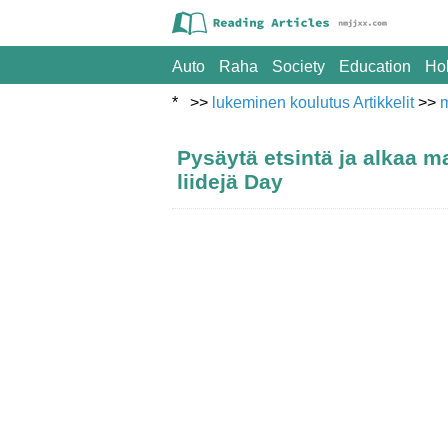
Auto
Raha
Society
Education
Ho
* >>
lukeminen koulutus Artikkelit
>>
Pysäytä etsintä ja alkaa 
liidejä Day