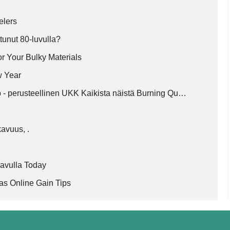
elers
tunut 80-luvulla?
or Your Bulky Materials
w Year
- perusteellinen UKK Kaikista näistä Burning Qu…
avuus, .
 avulla Today
s Online Gain Tips