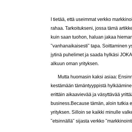
I tietää, että useimmat verkko markki
rahaa. Tarkoitukseni, jossa tämä arti
kuin saan tuohon, haluan jakaa hiema
"vanhanaikaisesti" tapa. Soittaminen 
jytinä puhelimet ja saada hylkäsi JOKA P
alkuun oman yrityksen.
Mutta huomasin kaksi asiaa: Ensinnä
kestämään tämäntyyppistä hylkääminen mi
erittäin aikaavievää ja väsyttävää yrit
business.Because tämän, aloin tutkia er
yrityksen. Silloin se kaikki minulle valk
"etsinnällä" sijasta verkko "markkinoint