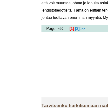
että voit muuntaa johtaa ja lopulta asiak
lehdistötiedotteita: Tämä on erittäin te
johtaa tuottavan enemmän myyntiä. Myö
Page
<<
[1]
[2]
>>
Tarvitsenko harkitsemaan näi