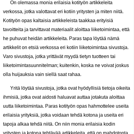
On olemassa monia erilaisia ​​kotityön artikkeleita
verkossa, jotka valottavat eri kotiin yritysten ja miten niitä.
Kotityön opas kaltaisia ​​artikkeleista taakkaa erityisiä
tavoitteita ja tarvittavat materiaalit aloittaa liiketoimintaa, että
he puhuvat heidän artikkeleita. Paras tapa löytää nämä
artikkelit on etsiä verkossa eri kotiin liiketoimintaa sivustoja.
Varo sivustoja, jotka yrittävät myydä tietyn tuotteen tai
liiketoimintasuunnitelman; kuitenkin, koska ne voivat joskus
olla huijauksia vain siellä saat rahaa.
Yritä löytää sivustoja, jotka ovat hyödyllisiä tietoja oikeita
ihmisiä, jotka ovat aidosti haluavat auttaa jotakuta aloittaa
uutta liiketoimintaa. Paras kotityön opas hahmottelee useita
erilaisia ​​yrityksiä, jotka voidaan tehdä kotona ja useita eri
tapoja alkaa tehdä niitä. On niin monia erilaisia ​​kodin
yritysten ja kotona tehtävää artikkeleita, että on mahdotonta