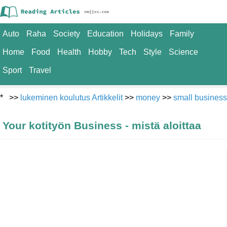
Auto
Raha
Society
Education
Holidays
Family
Home
Food
Health
Hobby
Tech
Style
Science
Sport
Travel
* >>
lukeminen koulutus Artikkelit
>>
money
>>
small business
Your kotityön Business - mistä aloittaa