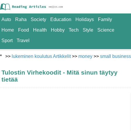
Auto
Raha
Society
Education
Holidays
Family
Home
Food
Health
Hobby
Tech
Style
Science
Sport
Travel
* >>
lukeminen koulutus Artikkelit
>>
money
>>
small business
Tulostin Virhekoodit - Mitä sinun täytyy
tietää