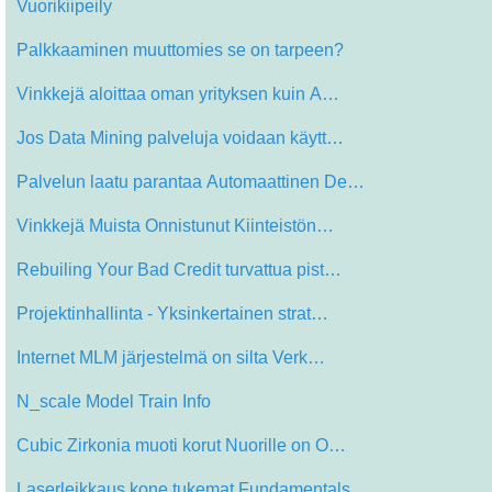
Vuorikiipeily
Palkkaaminen muuttomies se on tarpeen?
Vinkkejä aloittaa oman yrityksen kuin A…
Jos Data Mining palveluja voidaan käytt…
Palvelun laatu parantaa Automaattinen De…
Vinkkejä Muista Onnistunut Kiinteistön…
Rebuiling Your Bad Credit turvattua pist…
Projektinhallinta - Yksinkertainen strat…
Internet MLM järjestelmä on silta Verk…
N_scale Model Train Info
Cubic Zirkonia muoti korut Nuorille on O…
Laserleikkaus kone tukemat Fundamentals