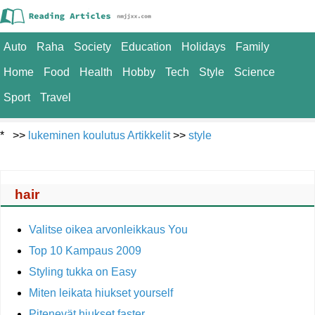
Auto
Raha
Society
Education
Holidays
Family
Home
Food
Health
Hobby
Tech
Style
Science
Sport
Travel
* >>
lukeminen koulutus Artikkelit
>>
style
hair
Valitse oikea arvonleikkaus You
Top 10 Kampaus 2009
Styling tukka on Easy
Miten leikata hiukset yourself
Pitenevät hiukset faster.