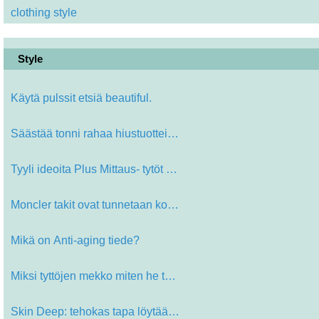
clothing style
Style
Käytä pulssit etsiä beautiful.
Säästää tonni rahaa hiustuottei…
Tyyli ideoita Plus Mittaus- tytöt …
Moncler takit ovat tunnetaan koko W…
Mikä on Anti-aging tiede?
Miksi tyttöjen mekko miten he teke…
Skin Deep: tehokas tapa löytää Y…