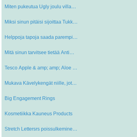
Miten pukeutua Ugly joulu villapait…
Miksi sinun pitäisi sijoittaa Tukk…
Helppoja tapoja saada parempi iho i…
Mitä sinun tarvitsee tietää Anti…
Tesco Apple & amp; amp; Aloe Vera C…
Mukava Kävelykengät niille, jotka…
Big Engagement Rings
Kosmetiikka Kauneus Products
Stretch Lettersrs poissulkeminen: l…