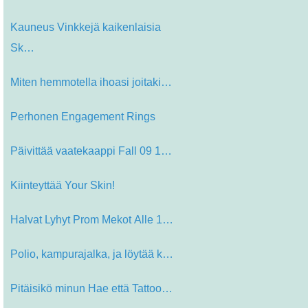
Kauneus Vinkkejä kaikenlaisia ​​
Sk…
Miten hemmotella ihoasi joitakin he…
Perhonen Engagement Rings
Päivittää vaatekaappi Fall 09 10…
Kiinteyttää Your Skin!
Halvat Lyhyt Prom Mekot Alle 100 do…
Polio, kampurajalka, ja löytää k…
Pitäisikö minun Hae että Tattoo?…