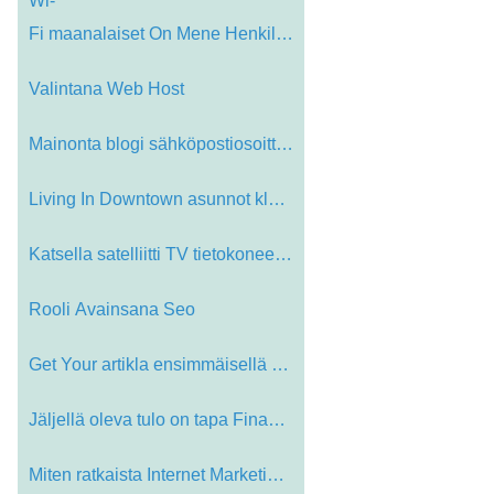
Wi-
Fi maanalaiset On Mene Henkilök…
Valintana Web Host
Mainonta blogi sähköpostiosoittee…
Living In Downtown asunnot klo Weld…
Katsella satelliitti TV tietokonees…
Rooli Avainsana Seo
Get Your artikla ensimmäisellä si…
Jäljellä oleva tulo on tapa Finan…
Miten ratkaista Internet Marketing …