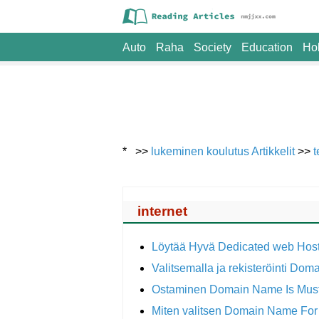
Auto
Raha
Society
Education
Ho
* >>
lukeminen koulutus Artikkelit
>>
t
internet
Löytää Hyvä Dedicated web Hos
Valitsemalla ja rekisteröinti D
Ostaminen Domain Name Is Mus
Miten valitsen Domain Name For