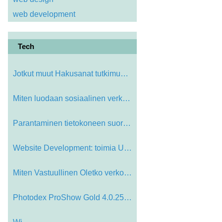
web development
Tech
Jotkut muut Hakusanat tutkimus Tool…
Miten luodaan sosiaalinen verkkoyht…
Parantaminen tietokoneen suoritusky…
Website Development: toimia User
Miten Vastuullinen Oletko verkossa?…
Photodex ProShow Gold 4.0.2548 (Top…