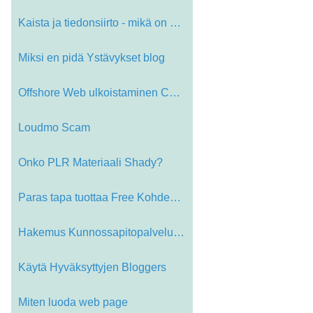
Kaista ja tiedonsiirto - mikä on m…
Miksi en pidä Ystävykset blog
Offshore Web ulkoistaminen Company …
Loudmo Scam
Onko PLR Materiaali Shady?
Paras tapa tuottaa Free Kohdennettu…
Hakemus Kunnossapitopalvelut avulla…
Käytä Hyväksyttyjen Bloggers
Miten luoda web page