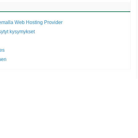
semalla Web Hosting Provider
sytyt kysymykset
es
inen