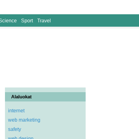
Science
Sport
Travel
Alaluokat
internet
web marketing
safety
web design