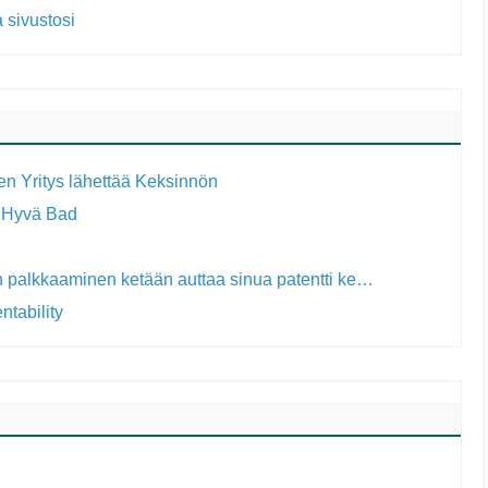
 sivustosi
en Yritys lähettää Keksinnön
n Hyvä Bad
n palkkaaminen ketään auttaa sinua patentti ke…
ntability