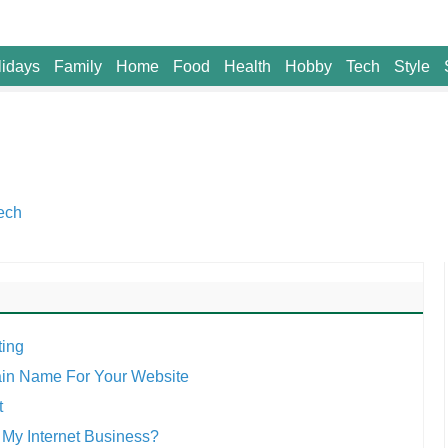
lidays
Family
Home
Food
Health
Hobby
Tech
Style
ech
ting
omain Name For Your Website
t
 My Internet Business?