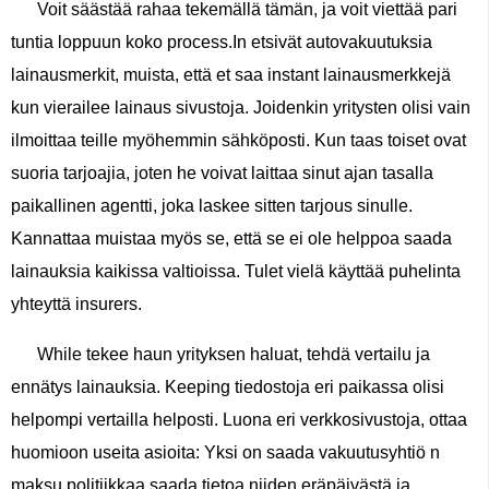
Voit säästää rahaa tekemällä tämän, ja voit viettää pari
tuntia loppuun koko process.In etsivät autovakuutuksia
lainausmerkit, muista, että et saa instant lainausmerkkejä
kun vierailee lainaus sivustoja. Joidenkin yritysten olisi vain
ilmoittaa teille myöhemmin sähköposti. Kun taas toiset ovat
suoria tarjoajia, joten he voivat laittaa sinut ajan tasalla
paikallinen agentti, joka laskee sitten tarjous sinulle.
Kannattaa muistaa myös se, että se ei ole helppoa saada
lainauksia kaikissa valtioissa. Tulet vielä käyttää puhelinta
yhteyttä insurers.
While tekee haun yrityksen haluat, tehdä vertailu ja
ennätys lainauksia. Keeping tiedostoja eri paikassa olisi
helpompi vertailla helposti. Luona eri verkkosivustoja, ottaa
huomioon useita asioita: Yksi on saada vakuutusyhtiö n
maksu politiikkaa saada tietoa niiden eräpäivästä ja