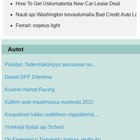
How To Get Uskomatonta New Car Lease Deal
Nauti ajo Washington turvautumalla Bad Credit Auto Lo
Ferrari: nopeus light
Autot
Päivitys: Todennäköisyys seuraavan su…
Diesel DPF Dilemma
Kuumin Naiset Racing
Kallein auto maailmassa vuodesta 2010
Kaupalliset lukko uudelleen näppäilemä…
Vinkkejä löytää ajo School
On Emergency Tiepalvelu halpaa, mutta Av…