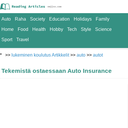
Auto
Raha
Society
Education
Holidays
Family
Home
Food
Health
Hobby
Tech
Style
Science
Sport
Travel
* >>
lukeminen koulutus Artikkelit
>>
auto
>>
autot
Tekemistä ostaessaan Auto Insurance