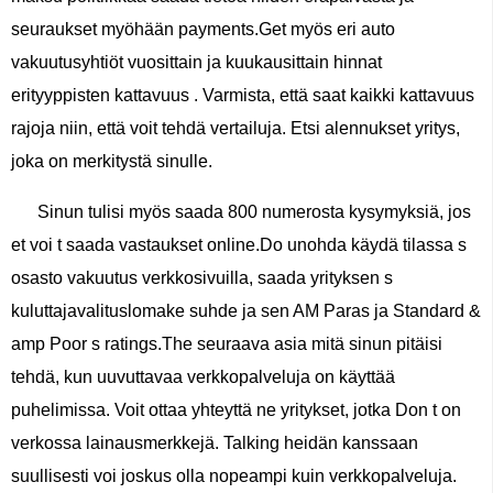
seuraukset myöhään payments.Get myös eri auto
vakuutusyhtiöt vuosittain ja kuukausittain hinnat
erityyppisten kattavuus . Varmista, että saat kaikki kattavuus
rajoja niin, että voit tehdä vertailuja. Etsi alennukset yritys,
joka on merkitystä sinulle.
Sinun tulisi myös saada 800 numerosta kysymyksiä, jos
et voi t saada vastaukset online.Do unohda käydä tilassa s
osasto vakuutus verkkosivuilla, saada yrityksen s
kuluttajavalituslomake suhde ja sen AM Paras ja Standard &
amp Poor s ratings.The seuraava asia mitä sinun pitäisi
tehdä, kun uuvuttavaa verkkopalveluja on käyttää
puhelimissa. Voit ottaa yhteyttä ne yritykset, jotka Don t on
verkossa lainausmerkkejä. Talking heidän kanssaan
suullisesti voi joskus olla nopeampi kuin verkkopalveluja.